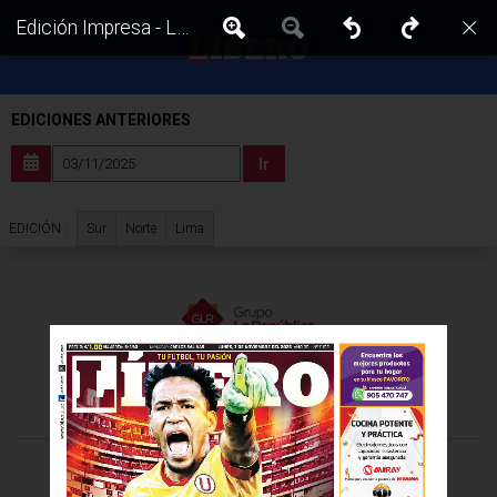
Edición Impresa - Libero | Sur - Lunes 03 de Noviembre del 2025
EDICIONES ANTERIORES
Ir
Sur
Norte
Lima
EDICIÓN :
VISITA LAS EDICIONES IMPRESAS DE:
©Todos los derechos reservados -
2026