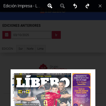
Edición Impresa - Libero | Sur - Viernes 03 de Octubre del 2025
EDICIONES ANTERIORES
Ir
Sur
Norte
Lima
EDICIÓN :
VISITA LAS EDICIONES IMPRESAS DE:
©Todos los derechos reservados -
2026