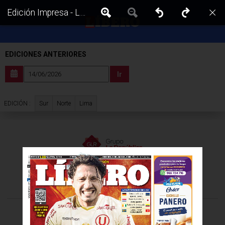
Edición Impresa - Libero | Lima - Domingo 14 de Junio del 2026
EDICIONES ANTERIORES
Ir
Sur
Norte
Lima
EDICIÓN :
VISITA LAS EDICIONES IMPRESAS DE:
©Todos los derechos reservados -
2026