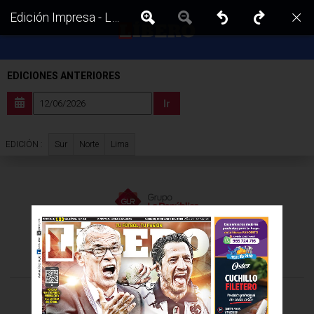
Edición Impresa - Libero | Lima - Viernes 12 de Junio del 2026
EDICIONES ANTERIORES
Ir
Sur
Norte
Lima
EDICIÓN :
VISITA LAS EDICIONES IMPRESAS DE:
©Todos los derechos reservados -
2026