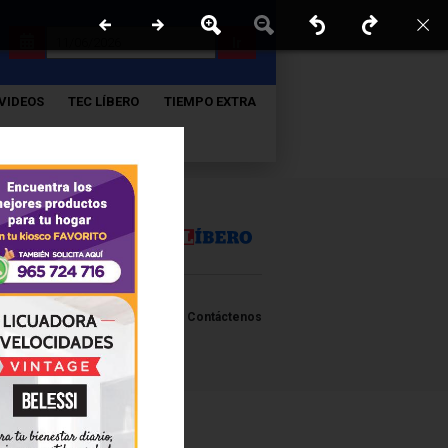
Ir
VIDEOS
TEC LÍBERO
TIEMPO EXTRA
Políticas y estandares
Contáctenos