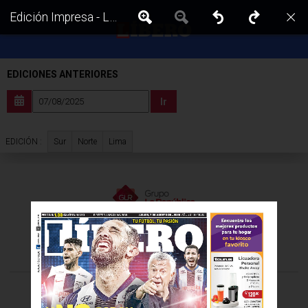
Edición Impresa - Libero | Lima - Jueves 07 de Agosto del 2025
EDICIONES ANTERIORES
Ir
Sur
Norte
Lima
EDICIÓN :
VISITA LAS EDICIONES IMPRESAS DE:
©Todos los derechos reservados -
2026