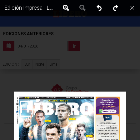
Edición Impresa - Libero | Lima - Domingo 04 de Enero del 2026
EDICIONES ANTERIORES
Ir
Sur
Norte
Lima
EDICIÓN :
VISITA LAS EDICIONES IMPRESAS DE:
©Todos los derechos reservados -
2026