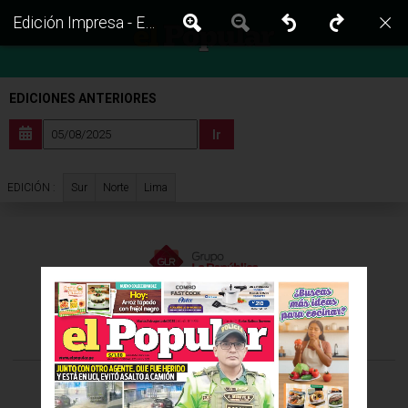
Edición Impresa - El Popular | Lima - Martes 05 de Agosto del 2025
EDICIONES ANTERIORES
Ir
Sur
Norte
Lima
EDICIÓN :
VISITA LAS EDICIONES IMPRESAS DE:
©Todos los derechos reservados -
2026