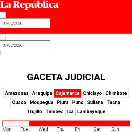
Ir
Ir
GACETA JUDICIAL
Amazonas
Arequipa
Cajamarca
Chiclayo
Chimbote
Cusco
Moquegua
Piura
Puno
Sullana
Tacna
Trujillo
Tumbes
Ica
Lambayeque
AUGUST 2026
Mon
Tue
Wed
Thu
Fri
Sat
Sun