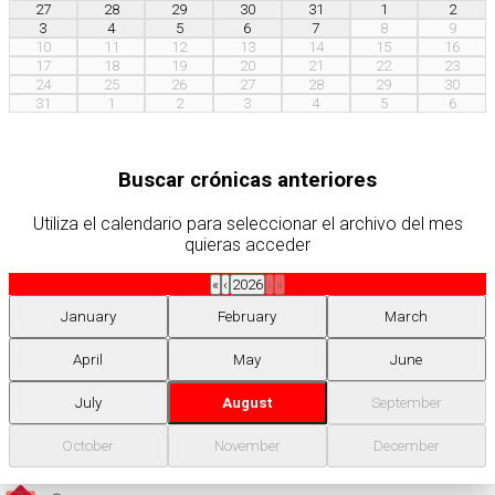
27
28
29
30
31
1
2
3
4
5
6
7
8
9
10
11
12
13
14
15
16
17
18
19
20
21
22
23
24
25
26
27
28
29
30
31
1
2
3
4
5
6
Buscar crónicas anteriores
Utiliza el calendario para seleccionar el archivo del mes
quieras acceder
«
‹
2026
›
»
January
February
March
April
May
June
July
August
September
October
November
December